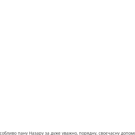
особливо пану Назару за дуже уважно, порядну, своєчасну допомо