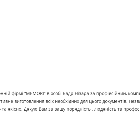
нній фірмі “MEMORI” в особі Бадр Нізара за профіесійний, комп
ативне виготовлення всіх необхідних для цього документів. Нез
та якісно. Дякую Вам за вашу порядність , людяність та профес