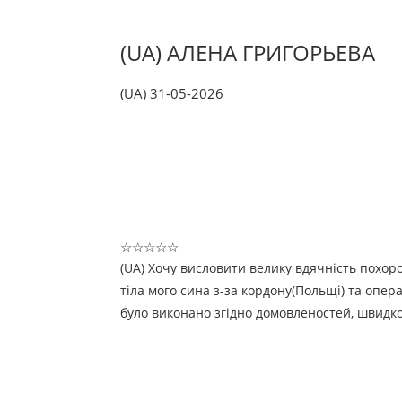
(UA) АЛЕНА ГРИГОРЬЕВА
(UA) 31-05-2026
☆
☆
☆
☆
☆
(UA) Хочу висловити велику вдячність похоро
тіла мого сина з-за кордону(Польщі) та опер
було виконано згідно домовленостей, швидко 