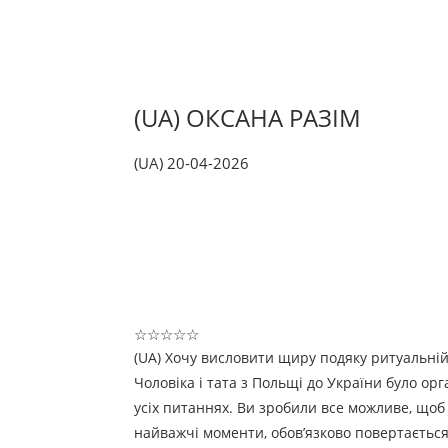
(UA) ОКСАНА РАЗІМ
(UA) 20-04-2026
☆
☆
☆
☆
☆
(UA) Хочу висловити щиру подяку ритуальній
Чоловіка і тата з Польщі до України було орг
усіх питаннях. Ви зробили все можливе, щоб 
найважчі моменти, обов’язково повертаєтьс