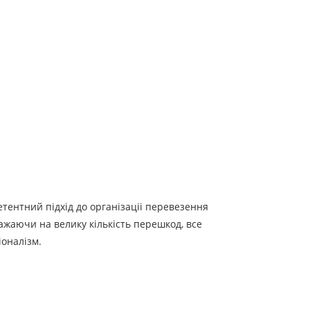
етентний підхід до організаціі перевезення
важаючи на велику кількість перешкод, все
іоналізм.