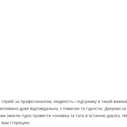
 службі за професіоналізм, людяність і підтримку в такий важк
анізовано дуже відповідально, з повагою та гідністю. Дякуємо з
ми змогли гідно провести чоловіка та тата в останню дорогу. Н
я вам сторицею.