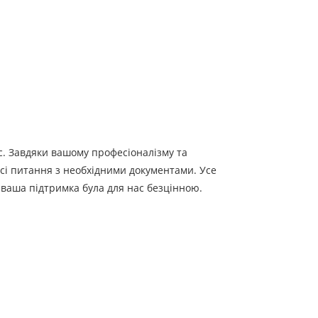
с. Завдяки вашому професіоналізму та
всі питання з необхідними документами. Усе
 ваша підтримка була для нас безцінною.