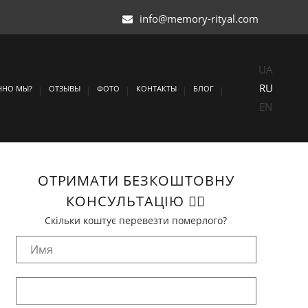
info@memory-rityal.com
UA
RU
ННО МЫ?
ОТЗЫВЫ
ФОТО
КОНТАКТЫ
БЛОГ
EN
ОТРИМАТИ БЕЗКОШТОВНУ
КОНСУЛЬТАЦІЮ 👈🏻
Скільки коштує перевезти померлого?