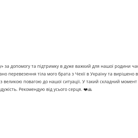
» за допомогу та підтримку в дуже важкий для нашої родини ча
о перевезення тіла мого брата з Чехії в Україну та вирішено 
 з великою повагою до нашої ситуації. У такий складний момент
дужість. Рекомендую від усього серця. ❤️🙏