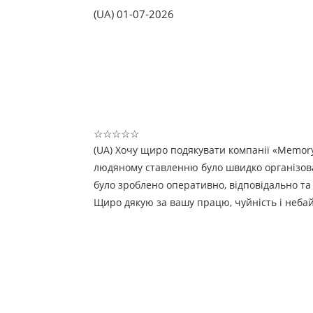
(UA) 01-07-2026
☆
☆
☆
☆
☆
(UA) Хочу щиро подякувати компанії «Memory
людяному ставленню було швидко організован
було зроблено оперативно, відповідально та
Щиро дякую за вашу працю, чуйність і небай