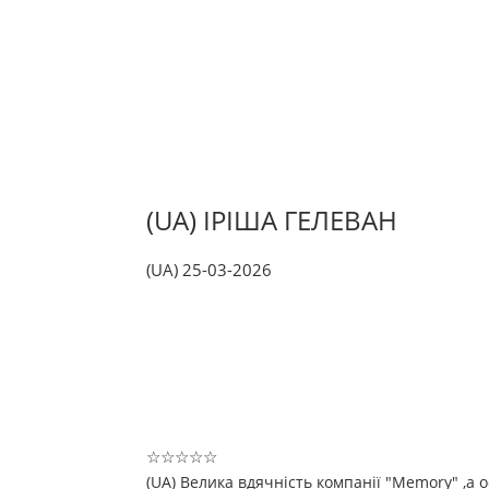
(UA) ІРІША ГЕЛЕВАН
(UA) 25-03-2026
☆
☆
☆
☆
☆
(UA) Велика вдячність компанії "Memory" ,а 