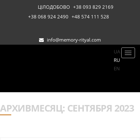
ЦІЛОДОБОВО
+38 093 829 2169
+38 068 924 2490
+48 574 111 528
info@memory-rityal.com
UA
Toggl
RU
navig
EN
АРХИВМЕСЯЦ:
СЕНТЯБРЯ 2023