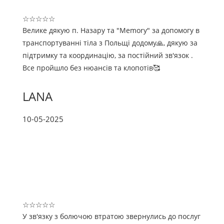
☆
☆
☆
☆
☆
Велике дякую п. Назару та "Memory" за допомогу в
транспортуванні тіла з Польщі додому🙏, дякую за
підтримку та координацію, за постійний зв'язок .
Все пройшло без нюансів та клопотів🥰
LANA
10-05-2025
☆
☆
☆
☆
☆
У зв'язку з болючою втратою звернулись до послуг