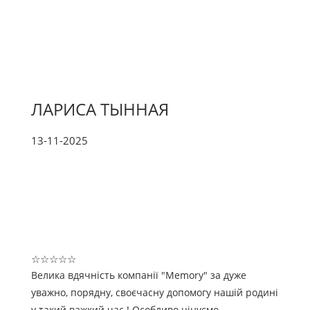
ЛАРИСА ТЫННАЯ
13-11-2025
☆
☆
☆
☆
☆
Велика вдячність компанії "Memory" за дуже
уважно, порядну, своєчасну допомогу нашій родині
у такий важкий час ! Особливо цінуємо