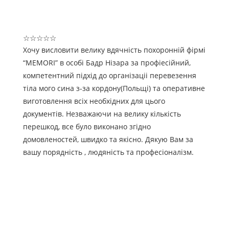
☆
☆
☆
☆
☆
Хочу висловити велику вдячність похоронній фірмі
“MEMORI” в особі Бадр Нізара за профіесійний,
компетентний підхід до організаціі перевезення
тіла мого сина з-за кордону(Польщі) та оперативне
виготовлення всіх необхідних для цього
документів. Незважаючи на велику кількість
перешкод, все було виконано згідно
домовленостей, швидко та якісно. Дякую Вам за
вашу порядність , людяність та професіоналізм.