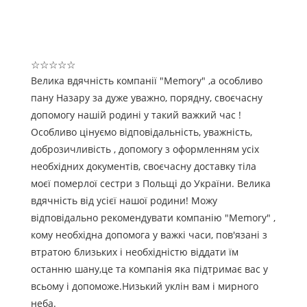
☆
☆
☆
☆
☆
Велика вдячність компанії "Memory" ,а особливо
пану Назару за дуже уважно, порядну, своєчасну
допомогу нашій родині у такий важкий час !
Особливо цінуємо відповідальність, уважність,
доброзичливість , допомогу з оформленням усіх
необхідних документів, своєчасну доставку тіла
моєї померлої сестри з Польщі до України. Велика
вдячність від усієї нашої родини! Можу
відповідально рекомендувати компанію "Memory" ,
кому необхідна допомога у важкі часи, пов'язані з
втратою близьких і необхідністю віддати їм
останню шану,це та компанія яка підтримає вас у
всьому і допоможе.Низький уклін вам і мирного
неба.