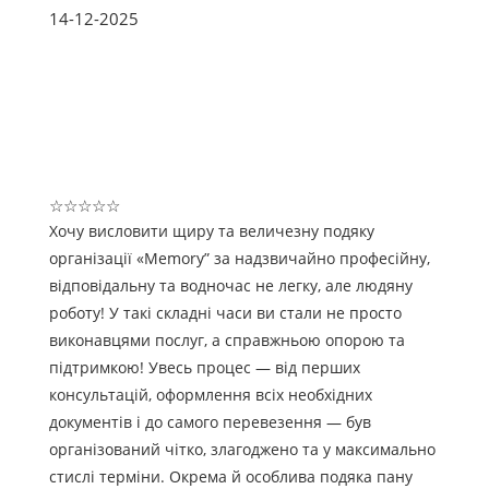
14-12-2025
☆
☆
☆
☆
☆
Хочу висловити щиру та величезну подяку
організації «Memory” за надзвичайно професійну,
відповідальну та водночас не легку, але людяну
роботу! У такі складні часи ви стали не просто
виконавцями послуг, а справжньою опорою та
підтримкою! Увесь процес — від перших
консультацій, оформлення всіх необхідних
документів і до самого перевезення — був
організований чітко, злагоджено та у максимально
стислі терміни. Окрема й особлива подяка пану