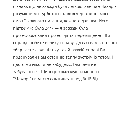
я знаю, що не завжди була легкою, але пан Назар з
розумінням і турботою ставився до кожної моєї
емоції, кожного питання, кожного дзвінка. Його
підтримка була 24/7 — я завжди була
проінформована про всі дії та переміщення. Ви
справді робите велику справу. Дякую вам за те, що
зберігаєте людяність у такій важкій справі.Ви
подарували нам останню теплу зустріч із татом, і
цього ми ніколи не забудемо.Такі речі не
забуваються. Щиро рекомендую компанію
“Меморі” всім, хто опинився в подібній біді.