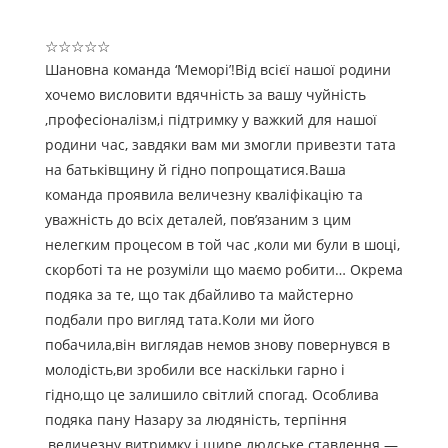
☆
☆
☆
☆
☆
Шановна команда ‘Меморі’!Від всієї нашої родини
хочемо висловити вдячність за вашу чуйність
,професіоналізм,і підтримку у важкий для нашої
родини час, завдяки вам ми змогли привезти тата
на батьківщину й гідно попрощатися.Ваша
команда проявила величезну кваліфікацію та
уважність до всіх деталей, пов’язаним з цим
нелегким процесом в той час ,коли ми були в шоці,
скорботі та не розуміли що маємо робити… Окрема
подяка за те, що так дбайливо та майстерно
подбали про вигляд тата.Коли ми його
побачила,він виглядав немов знову повернувся в
молодість,ви зробили все наскільки гарно і
гідно,що це залишило світлий спогад. Особлива
подяка пану Назару за людяність, терпіння
,величезну витримку і щире людське ставлення —