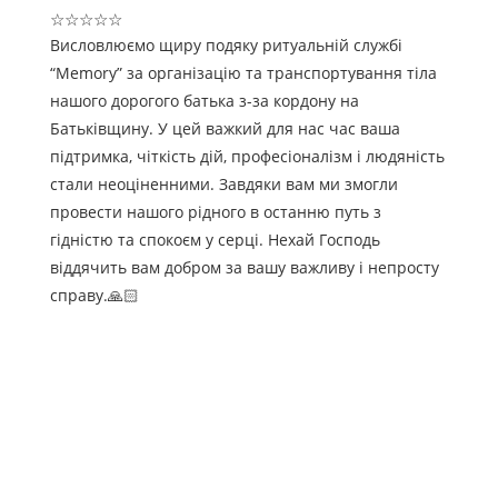
☆
☆
☆
☆
☆
Висловлюємо щиру подяку ритуальній службі
“Memory” за організацію та транспортування тіла
нашого дорогого батька з-за кордону на
Батьківщину. У цей важкий для нас час ваша
підтримка, чіткість дій, професіоналізм і людяність
стали неоціненними. Завдяки вам ми змогли
провести нашого рідного в останню путь з
гідністю та спокоєм у серці. Нехай Господь
віддячить вам добром за вашу важливу і непросту
справу.🙏🏻