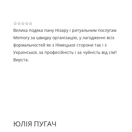
☆
☆
☆
☆
☆
Велика подяка пану Нізару і ритуальним послугам
Memory за швидку організацію, у лагодженні всіх
формальностей як з Німецької сторони так і з
Української, за професійність і за чуйність від сімʼї
Вирста.
ЮЛІЯ ПУГАЧ