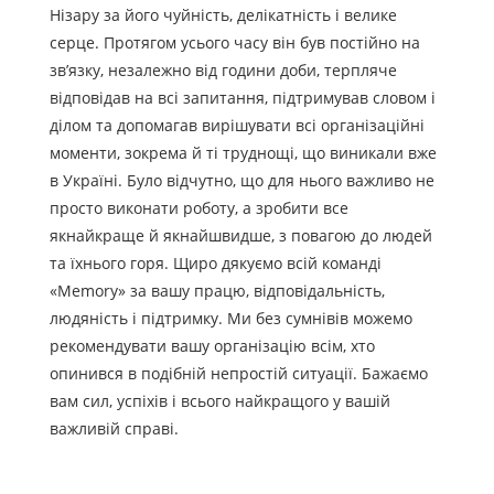
Нізару за його чуйність, делікатність і велике
серце. Протягом усього часу він був постійно на
зв’язку, незалежно від години доби, терпляче
відповідав на всі запитання, підтримував словом і
ділом та допомагав вирішувати всі організаційні
моменти, зокрема й ті труднощі, що виникали вже
в Україні. Було відчутно, що для нього важливо не
просто виконати роботу, а зробити все
якнайкраще й якнайшвидше, з повагою до людей
та їхнього горя. Щиро дякуємо всій команді
«Memory» за вашу працю, відповідальність,
людяність і підтримку. Ми без сумнівів можемо
рекомендувати вашу організацію всім, хто
опинився в подібній непростій ситуації. Бажаємо
вам сил, успіхів і всього найкращого у вашій
важливій справі.